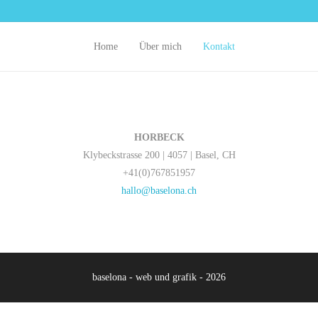
Home
Über mich
Kontakt
HORBECK
Klybeckstrasse 200 | 4057 | Basel, CH
+41(0)767851957
hallo@baselona.ch
baselona - web und grafik - 2026